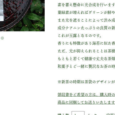
素を蓄え懸命に光合成を行いま
葉緑素が増えればグリーンが鮮
また光を遮ることによって渋み
成分テアニンたっぷりの良質の
これが玉露となるのです。
香りにも特徴があり海苔に似た
ただ、光が抑えられることは茶樹
もともと若くて健康で丈夫な茶
和菓子とご一緒に贅沢なお茶の
※新茶の時期は茶袋のデザインが
領収書をご希望の方は、購入時
商品に同梱してお送りいたします