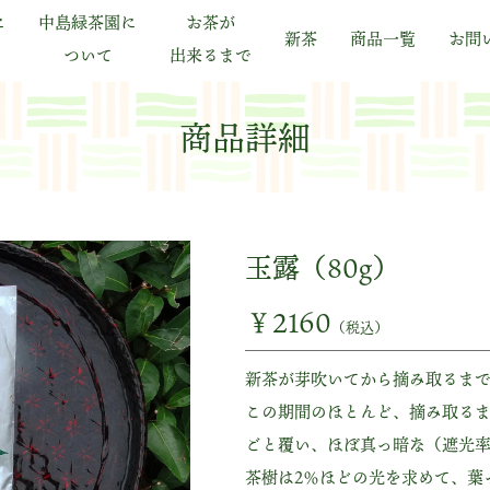
に
中島緑茶園に
お茶が
新茶
商品一覧
お問
ついて
出来るまで
商品詳細
玉露（80g）
￥2160
（税込）
新茶が芽吹いてから摘み取るまで
この期間のほとんど、摘み取るま
ごと覆い、ほぼ真っ暗な（遮光率
茶樹は2％ほどの光を求めて、葉