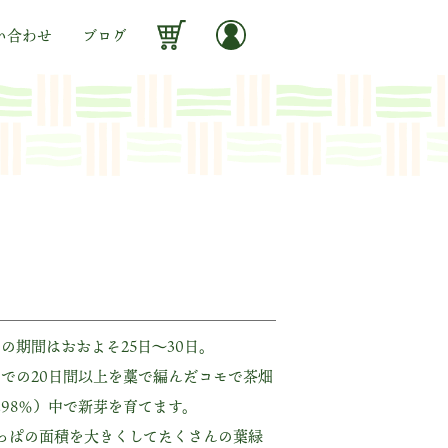
い合わせ
ブログ
の期間はおおよそ25日～30日。
での20日間以上を藁で編んだコモで茶畑
98％）中で新芽を育てます。
っぱの面積を大きくしてたくさんの葉緑