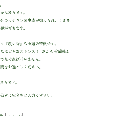
す。
やかになります。
成分のカテキンの生成が抑えられ、うまみ
新芽が育ちます。
香り『覆い香』も玉露の特徴です。
には大きなストレス!! だから玉露園は
畑でなければ叶いません。
時間をお過ごしください。
変ります。
の備考に宛名をご入力ください。
。