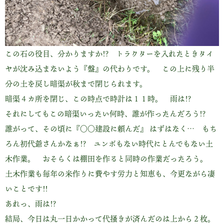
この石の役目、分かりますか!? トラクターを入れたときタイ
ヤが沈み込まないよう『盤』の代わりです。 この上に残り半
分の土を戻し暗渠が秋まで閉じられます。
暗渠４カ所を閉じ、この時点で時計は１１時。 雨は!?
それにしてもこの暗渠いったい何時、誰が作ったんだろう!?
誰がって、その頃に『〇〇建設に頼んだ』 はずはなく… もち
ろん初代爺さんかなぁ!? ユンボもない時代にとんでもない土
木作業。 おそらくは棚田を作ると同時の作業だったろう。
土木作業も毎年の米作りに費やす労力と知恵も、今更ながら凄
いことです!!
あれっ、雨は!?
結局、今日は丸一日かかって代掻きが済んだのは上から２枚。