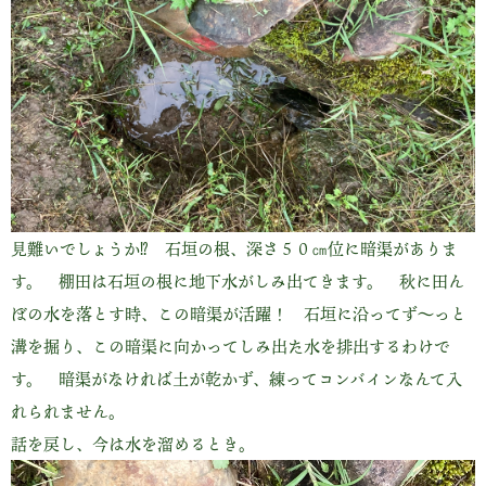
見難いでしょうか⁉ 石垣の根、深さ５０㎝位に暗渠がありま
す。 棚田は石垣の根に地下水がしみ出てきます。 秋に田ん
ぼの水を落とす時、この暗渠が活躍！ 石垣に沿ってず～っと
溝を掘り、この暗渠に向かってしみ出た水を排出するわけで
す。 暗渠がなければ土が乾かず、練ってコンバインなんて入
れられません。
話を戻し、今は水を溜めるとき。