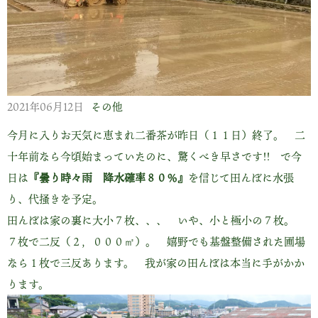
2021年06月12日
その他
今月に入りお天気に恵まれ二番茶が昨日（１１日）終了。 二
十年前なら今頃始まっていたのに、驚くべき早さです!! で今
日は
『曇り時々雨 降水確率８０％』
を信じて田んぼに水張
り、代掻きを予定。
田んぼは家の裏に大小７枚、、、 いや、小と極小の７枚。
７枚で二反（２，０００㎡）。 嬉野でも基盤整備された圃場
なら１枚で三反あります。 我が家の田んぼは本当に手がかか
ります。