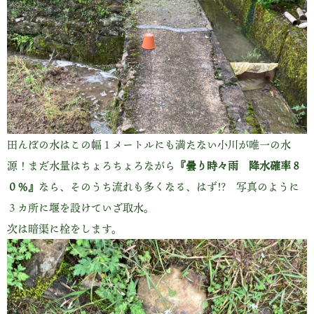
田んぼの水はこの幅１メートルにも満たない小川が唯一の水
源！まだ水量はちょろちょろながら
『曇り時々雨 降水確率８
０％』
なら、そのうち流れも多くなる、はず!? 写真のように
３カ所に堰を設けていざ取水。
次は暗渠に栓をします。