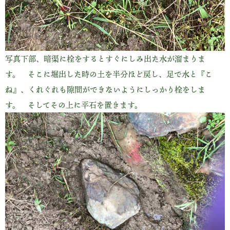
写真下部、暗渠に栓をするとすぐにしみ出た水が溜まりま
す。 そこに堀出した時の土を半分ほど戻し、足で水と『こ
ね』、くれぐれも隙間ができないようにしっかり栓をしま
す。 そしてその上に平石を置きます。