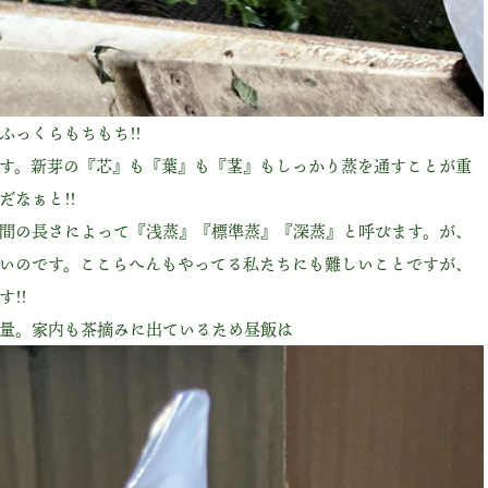
ふっくらもちもち!!
す。新芽の『芯』も『葉』も『茎』もしっかり蒸を通すことが重
なぁと!!
間の長さによって『浅蒸』『標準蒸』『深蒸』と呼びます。が、
いのです。ここらへんもやってる私たちにも難しいことですが、
!!
量。家内も茶摘みに出ているため昼飯は