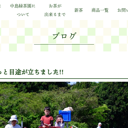
に
中島緑茶園に
お茶が
新茶
商品一覧
お問
ついて
出来るまで
ブログ
と目途が立ちました!!