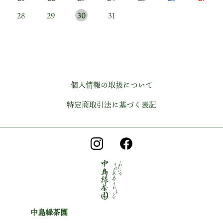
毎日のように空を見上げます。 『嬉野の空』と違うのです。
28
29
30
31
この澄んだ、宇宙を見てるようなブルーはまさに『カリフォル
ニアブルー』。
行ったことはありませんが…
疲弊しそうな心を癒すのはやはり『孫』
個人情報の取扱について
特定商取引法に基づく表記
中島緑茶園