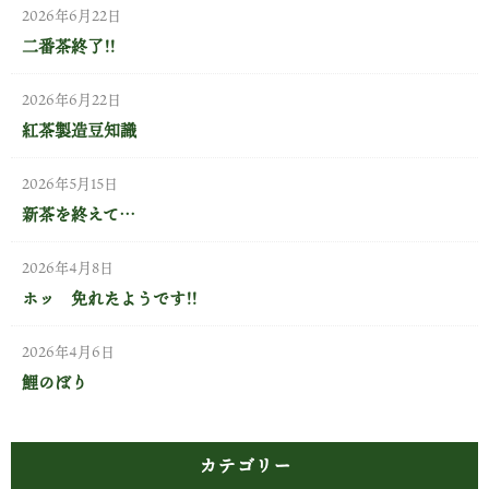
2026年6月22日
二番茶終了!!
2026年6月22日
紅茶製造豆知識
屋敷裏の田んぼを支える小川はご覧状況…
天気予報には期待できず
2026年5月15日
新茶を終えて…
2026年4月8日
ホッ 免れたようです!!
2026年4月6日
鯉のぼり
カテゴリー
もちろん茶畑もからっから。 昨年植えた幼園も一部に落葉が