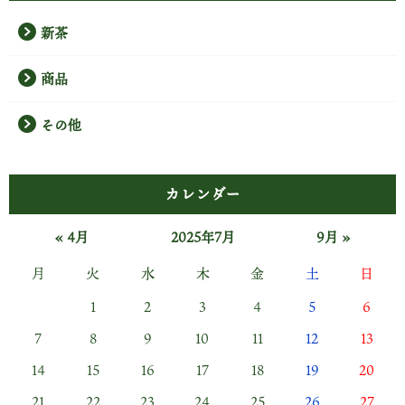
出始め…
新茶
商品
その他
カレンダー
« 4月
2025年7月
9月 »
月
火
水
木
金
土
日
1
2
3
4
5
6
『焼け石に水』とは知りつつ、ただ見過ごすわけにもいかず…
7
8
9
10
11
12
13
本当に偏った天気。 沖縄では大雨被害、九州山地を隔てた太
14
15
16
17
18
19
20
平洋側の宮崎県などは雨と曇りの日ばかりと聞きます。
21
22
23
24
25
26
27