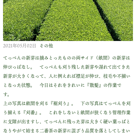
2021年05月02日
その他
てっぺんの新芽は摘みとったものの両サイド（畝間）の新芽は
伸びっぱなし。 てっぺんも刈り残した新芽や遅れて出てきた
新芽が大きくなって、人に例えれば襟足が伸び、枝毛や不揃い
となった状態。 今日はそれをきれいに『散髪』の作業で
す。
上の写真は畝間を刈る『裾刈り』。 下の写真はてっぺんを刈
り揃える『刈番』。 これをしないと畝間が狭くなり管理作業
に支障が出ますし、てっぺんに残った芽は大きく硬い葉っぱと
なりやがて始まる二番茶の新芽に混ざり品質を落としてしまい