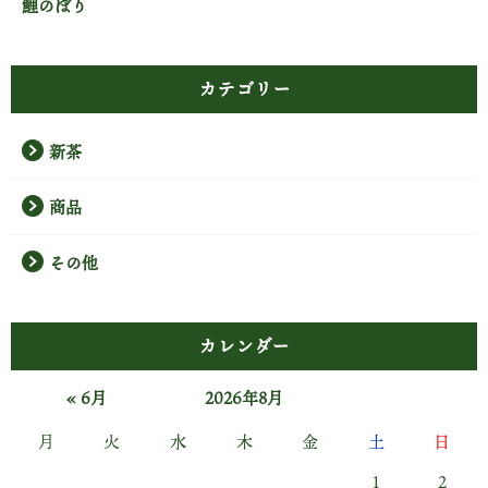
鯉のぼり
カテゴリー
新茶
商品
その他
カレンダー
« 6月
2026年8月
月
火
水
木
金
土
日
1
2