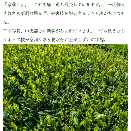
『家移り』。 これを繰り返し成長していきます。 一度侵入
されたら薬剤は届かず、被害枝を除去するより方法がありませ
ん。
下の写真、中央部分の新芽がしおれています。 てっぽうむし
によって枝が空洞になり養水分が上がらずこの状態。