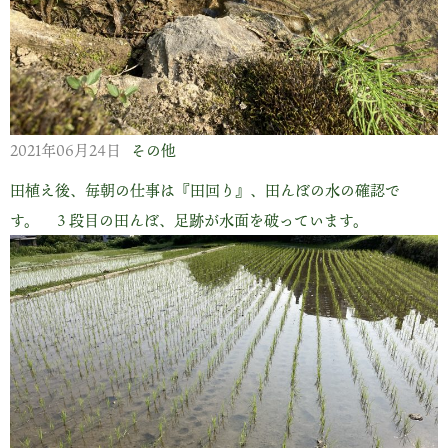
2021年06月24日
その他
田植え後、毎朝の仕事は『田回り』、田んぼの水の確認で
す。 ３段目の田んぼ、足跡が水面を破っています。