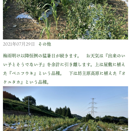
2021年07月29日
その他
梅雨明け以降恒例の猛暑日が続きます。 お天気は『出来のい
い子とそうでない子』を余計に引き離します。上は屋敷に植え
た『ベニフウキ』という品種。 下は坊主原高原に植えた『オ
クユタカ』という品種。