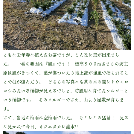
ともに去年春に植えたお茶ですが、こんなに差が出来まし
た。 一番の要因は『風』です！ 標高５００mあまりの坊主
原は風がきつくて、葉が傷ついたり地上部が強風で揺られるこ
とで根が傷んだり。 どちらの写真にも茶の木の間にトウモロ
コシみたいな植物が見えるでしょ、防風用に育てたソルゴーと
いう植物です。 そのソルゴーでさえ、山より屋敷が育ちま
す。
さて、当地の梅雨は空梅雨でした。 そこにこの猛暑！ 見る
に見かねて今日、オクユタカに灌水!!