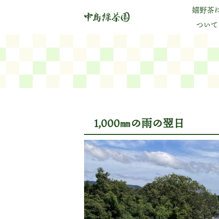
嬉野茶
ついて
1,000㎜の雨の翌日