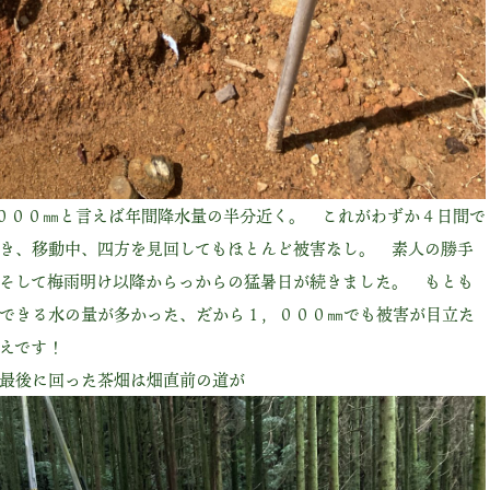
，０００㎜と言えば年間降水量の半分近く。 これがわずか４日間で
き、移動中、四方を見回してもほとんど被害なし。 素人の勝手
そして梅雨明け以降からっからの猛暑日が続きました。 もとも
できる水の量が多かった、だから１，０００㎜でも被害が目立た
えです！
最後に回った茶畑は畑直前の道が