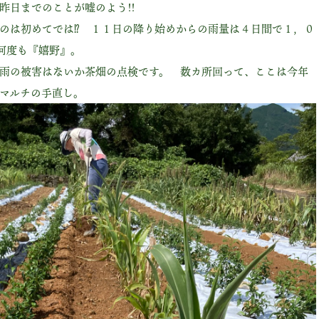
昨日までのことが嘘のよう!!
のは初めてでは⁉ １１日の降り始めからの雨量は４日間で１，０
も何度も『嬉野』。
雨の被害はないか茶畑の点検です。 数カ所回って、ここは今年
マルチの手直し。