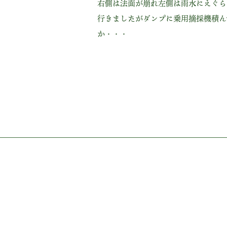
右側は法面が崩れ左側は雨水にえぐら
行きましたがダンプに乗用摘採機積ん
か・・・