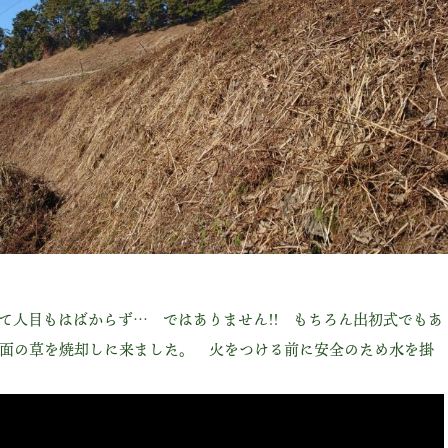
て人目もはばからず… ではありません!! もちろん出初式でもあ
面の草を焼却しに来ました。 火をつける前に安全のため水を掛