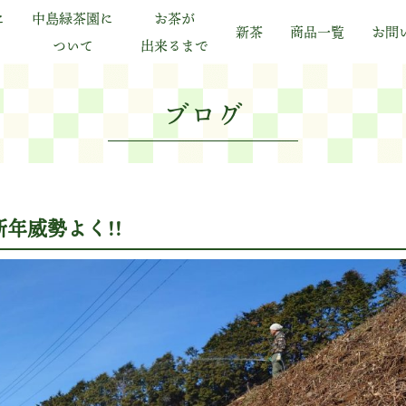
に
中島緑茶園に
お茶が
新茶
商品一覧
お問
ついて
出来るまで
ブログ
年威勢よく!!