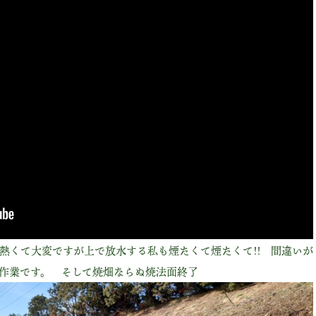
熱くて大変ですが上で放水する私も煙たくて煙たくて!! 間違いが
作業です。 そして焼畑ならぬ焼法面終了