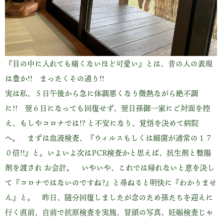
『目の中に入れても痛くないほど可愛い』とは、昔の人の表現
は豊か!! まったくその通り!!
実は私、５日午後から急に体調悪くなり微熱ながら絶不調
に!! 翌６日になっても回復せず、翌日孫御一家にご対面を控
え、もしやコロナでは!? と不安になり、覚悟を決めて病院
へ。 まずは血液検査、『ウィルスもしくは細菌が通常の１７
０倍!!』と。いよいよ次はPCR検査かと思えば、抗生剤と整腸
剤を渡され お会計。 いやいや、これでは帰れないと意を決し
て『コロナではないのですね?』と尋ねると明快に『わかりませ
ん』と。 昨日、随分回復しましたが念のため孫たちを迎えに
行く直前、自前で抗原検査を実施、冒頭の写真、妊娠検査じゃ