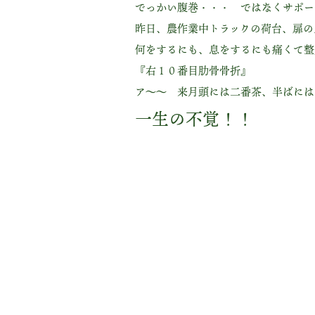
でっかい腹巻・・・ ではなくサポー
昨日、農作業中トラックの荷台、扉の
何をするにも、息をするにも痛くて整
『右１０番目肋骨骨折』
ア～～ 来月頭には二番茶、半ばには
一生の不覚！！