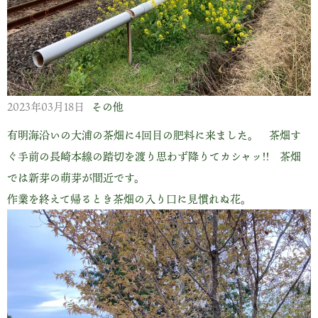
2023年03月18日
その他
有明海沿いの大浦の茶畑に4回目の肥料に来ました。 茶畑す
ぐ手前の長崎本線の踏切を渡り思わず降りてカシャッ!! 茶畑
では新芽の萌芽が間近です。
作業を終えて帰るとき茶畑の入り口に見慣れぬ花。