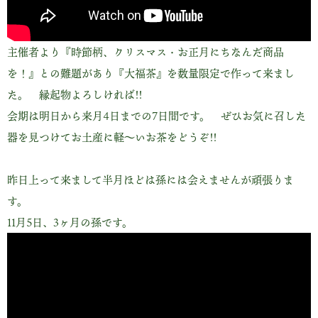
主催者より『時節柄、クリスマス・お正月にちなんだ商品
を！』との難題があり『大福茶』を数量限定で作って来まし
た。 縁起物よろしければ!!
会期は明日から来月4日までの7日間です。 ぜひお気に召した
器を見つけてお土産に軽～いお茶をどうぞ!!
昨日上って来まして半月ほどは孫には会えませんが頑張りま
す。
11月5日、3ヶ月の孫です。