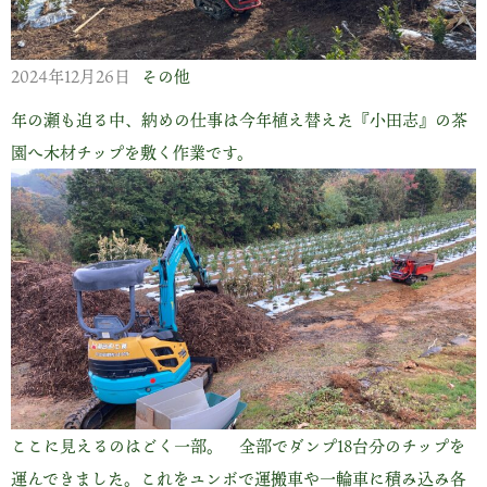
2024年12月26日
その他
年の瀬も迫る中、納めの仕事は今年植え替えた『小田志』の茶
園へ木材チップを敷く作業です。
ここに見えるのはごく一部。 全部でダンプ18台分のチップを
運んできました。これをユンボで運搬車や一輪車に積み込み各