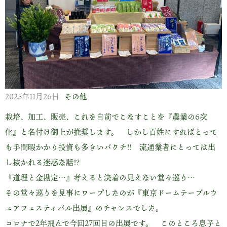
2025年11月26日
その他
栽培、加工、販売、これを自前でこなすことを『農業の6次
化』と名付け御上が推奨します。 しかし百姓にすればとって
も手間暇かかり投資も多きいバクチ!! 流通業者にとっては出
し抜かれる迷惑な話!?
『道理と金勘定…』考えると決着の見えない堂々巡り…
その堂々巡りを見事にワープしたのが『東京ドームテーブルウ
ェアフェスティバル出展』のチャンスでした。
コロナで2年飛んで今回27回目の出展です。 このところ息子と