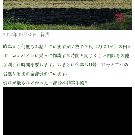
2022年09月30日
新茶
昨年から何度もお話していますが７枚で２反（2,000㎡）の田ん
ぼ！コンバインに乗って作業する時間と同じくらい四隅その他
手刈りに時間を要します。おまけに今年は11号、14号と二つの
台風にもまれ全部倒れています。
倒れが最もひどかった一部分は非常手段!!