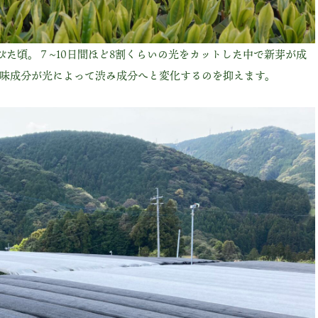
びた頃。７~10日間ほど8割くらいの光をカットした中で新芽が成
味成分が光によって渋み成分へと変化するのを抑えます。