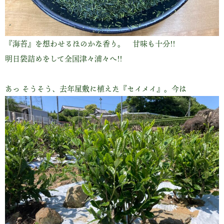
『海苔』を想わせるほのかな香り。 甘味も十分!!
明日袋詰めをして全国津々浦々へ!!
あっ そうそう、去年屋敷に植えた『セイメイ』。今は