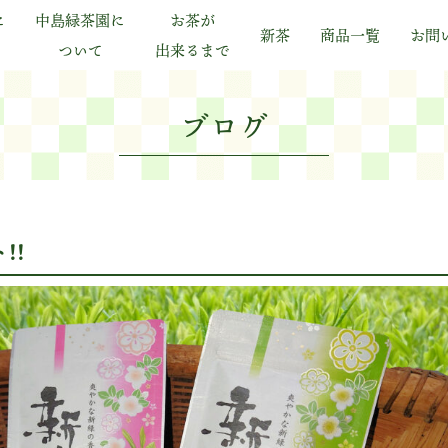
に
中島緑茶園に
お茶が
新茶
商品一覧
お問
ついて
出来るまで
ブログ
!!