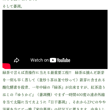
そして萎凋。
緑茶で言えば蒸操作に当たる最重要工程!! 緑茶は摘んだ新芽
を一刻も早く蒸して（釜炒り茶は釜で炒って）新芽に含まれる
酸化酵素を殺青、一年中緑の『緑茶』が出来ますが、紅茶造り
はこの『ゆりかご』（萎凋機）でまず一時間400度の遠赤外線
を当て太陽に当てたように『日干萎凋』、それから23℃のやや
温風を当てて一晩『室内萎凋』の状況下に置きます。中身とし