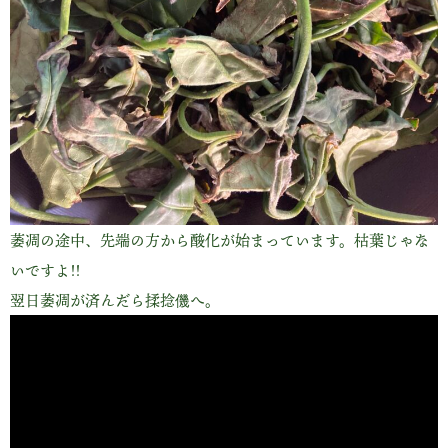
萎凋の途中、先端の方から酸化が始まっています。枯葉じゃな
いですよ!!
翌日萎凋が済んだら揉捻僟へ。