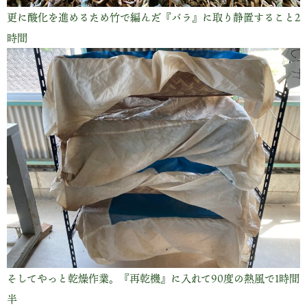
更に酸化を進めるため竹で編んだ『バラ』に取り静置すること2
時間
そしてやっと乾燥作業。『再乾機』に入れて90度の熱風で1時間
半