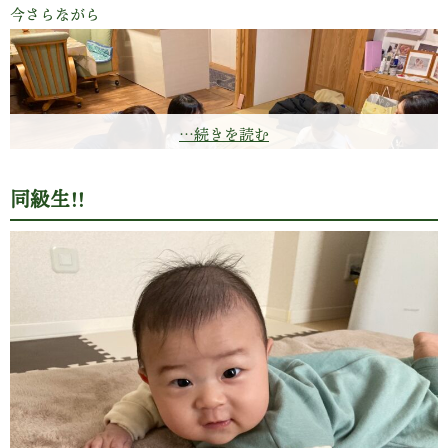
今さらながら
…続きを読む
同級生!!
恒例のトランプ大会。
お風呂上がりの赤ちゃんと長女家族、ごちゃごちゃのテーブ
ル。