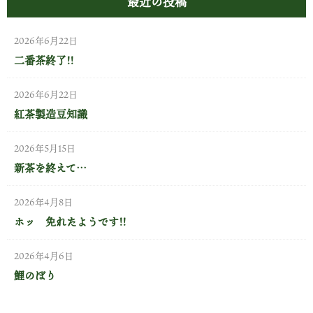
最近の投稿
2026年6月22日
二番茶終了!!
5月 新芽がチラホラ
2026年6月22日
紅茶製造豆知識
孫３人、にぎやかなお正月でした!!
2026年5月15日
新茶を終えて…
2026年4月8日
ホッ 免れたようです!!
2026年4月6日
鯉のぼり