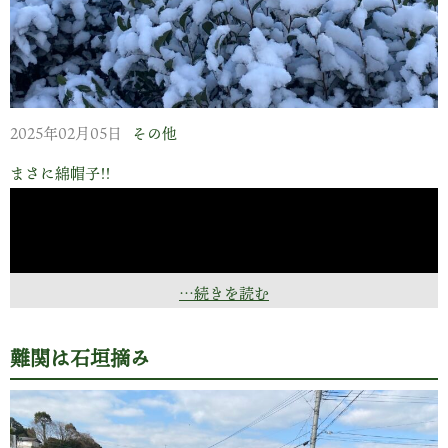
2025年02月05日
その他
まさに綿帽子!!
毎日の鍛錬も欠かしません
うらやましい～～
やきものワールドの会期は今日と明日の二日間となりまし
…続きを読む
た。 出展者数300あまり、一日中楽しめますよ!!
難関は石垣摘み
もう一つおまけに