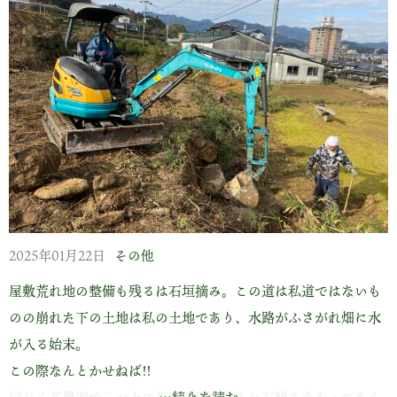
ありがたいことにすこぶるスクスクとご成長!!
『ししゅうか』そのお姿はジジババの心を心底癒してください
ますです!!
方言の『ししゅうか』、当然『可愛い』を含んでいますが、目
がパッチリ 鼻筋シュッの赤ちゃんには使いません。 可愛いで
は尽くせない深～い意味が含まれています。
凜太郎のために有るような言葉です。 めろめろ めろめろ…
2025年01月22日
その他
屋敷荒れ地の整備も残るは石垣摘み。この道は私道ではないも
のの崩れた下の土地は私の土地であり、水路がふさがれ畑に水
が入る始末。
この際なんとかせねば!!