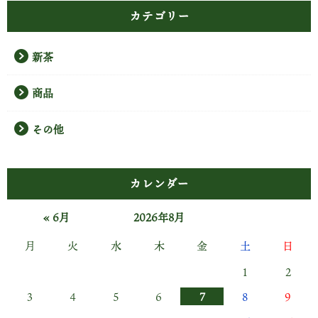
カテゴリー
8月 猛暑にひたすら耐えるのみ
新茶
商品
その他
カレンダー
« 6月
2026年8月
月
火
水
木
金
土
日
1
2
8月11日 凜太郎誕生
3
4
5
6
7
8
9