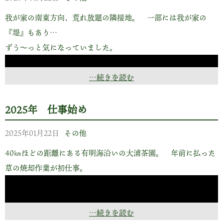
続けて『おいの仕事は自己流… 現場が仕上がる時まで崩れん
我が家の南東方向、荒れ放題の隣接地。 一部には我が家の
ぎよかと！ 引き上げた翌日に崩れたら、そりゃあ 災害!!』
『堤』もあり…
と…
ずう～っと気になっていました。
凄い!! この技術を手に入れてこのユーモアのセンス!!
無口な職人も良いけど この『人柄』、見習いたいものです。
…続きを読む
胸につかえていた一連の作業、終了。
2025年 仕事始め
2025年01月22日
その他
40㎞ほどの距離にある有明海沿いの大浦茶園。 年前に払った
草の焼却作業が初仕事。
ややすっきり
…続きを読む