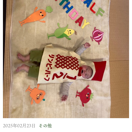
しかしお客様との年に一度の逢瀬の機会、畑への未練を断ち切
り上って参りました。
『焼け石に水』とは知りつつ、ただ見過ごすわけにもいかず…
イベント事務局さんも心機一転、勝負を掛けて広報活動された
本当に偏った天気。 沖縄では大雨被害、九州山地を隔てた太
とのこと、入場者数は昨年の5割増し
平洋側の宮崎県などは雨と曇りの日ばかりと聞きます。
凄い!!
毎日のように空を見上げます。 『嬉野の空』と違うのです。
お陰様で賑わっています!!
この澄んだ、宇宙を見てるようなブルーはまさに『カリフォル
ニアブルー』。
行ったことはありませんが…
疲弊しそうな心を癒すのはやはり『孫』
2025年02月23日
その他