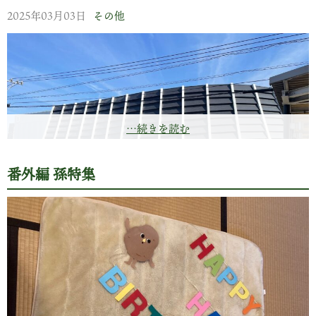
2025年03月03日
その他
もちろん茶畑もからっから。 昨年植えた幼園も一部に落葉が
出始め…
…続きを読む
番外編 孫特集
今回から会場は巨大なポートメッセ名古屋になりました。
開催時期も11月から3月へ。 茶農家にとってはすでに農繁期に
片足突っ込んだ時期!!