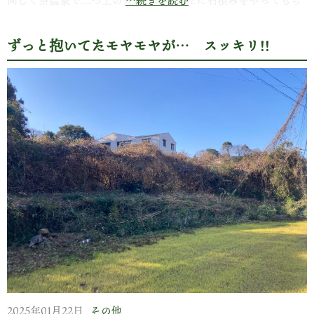
同じく茶農家で二つ上の先輩、田中さんに石積みをやってもら
…続きを読む
うことに!!
ずっと抱いてたモヤモヤが… スッキリ!!
どんどん積み上がっていきます!!
その手際の良さを見て『親父さんに教わったと』と尋ねると
『いや、〇〇さん達に』
2025年01月22日
その他