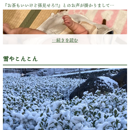
『お茶もいいけど孫見せろ!!』とのお声が掛かりまして…
…続きを読む
雪やこんこん
半年で9ｋを越え身長は80㎝を越えたのでは!?
メジャーを持ち出し測ろうとしたら思わぬ反応
親父と息子が昼飯、休憩も足らず汗水流す頃、嬉野では…