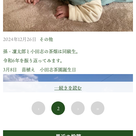
奥の小学５年、このガキがすごいギャンブラーで… 私なん
ぞ何をやってもこてんぱに負ける…
2024年12月26日
その他
孫・凜太郎と小田志の茶畑は同級生。
令和6年を振り返ってみます。
3月8日 苗植え 小田志茶園誕生日
…続きを読む
‹
2
›
»