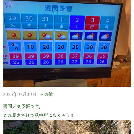
齢六五の私が、可搬のお茶摘み機械を持って茶摘みできるのは
よくてもあと十年。
『乗用茶摘み機の入らない畑の改植なんて何になろう!?』 そ
んな若者の声が聞こえて来そうですが『百姓の業』みたいなも
のですか… 常に目に入る屋敷の畑は綺麗にさせときたいので
す。
田んぼも七枚で二反…
屋敷の田畑は生産効率の上がらない『ともすれば負の遺産』と
なるやも知れません…
しかしまぎれもなく三代、百年以上に渡る『営み』があること
2025年07月30日
その他
を…
週間天気予報です。
凜太郎はちょこちょこ歩くようになりました。
これ見ただけで熱中症になりそう!!
今一歳と一カ月、こいつは我が家の五代目ではありませんが
『癒しの極み』です!!